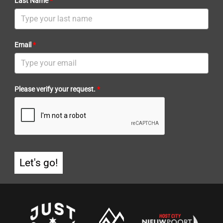
Last Name
*
Email
*
Please verify your request.
*
Let's go!